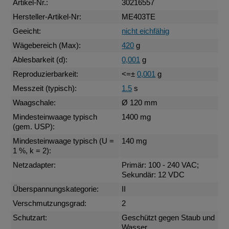
Artikel-Nr.:
30216557
Hersteller-Artikel-Nr:
ME403TE
Geeicht:
nicht eichfähig
Wägebereich (Max):
420
g
Ablesbarkeit (d):
0,001
g
Reproduzierbarkeit:
<=±
0,001
g
Messzeit (typisch):
1.5
s
Waagschale:
Ø 120 mm
Mindesteinwaage typisch
1400 mg
(gem. USP):
Mindesteinwaage typisch (U =
140 mg
1 %, k = 2):
Netzadapter:
Primär: 100 - 240 VAC;
Sekundär: 12 VDC
Überspannungskategorie:
II
Verschmutzungsgrad:
2
Schutzart:
Geschützt gegen Staub und
Wasser