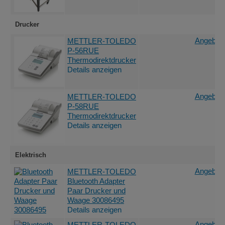
Drucker
Angebot 
METTLER-TOLEDO
P-56RUE
Thermodirektdrucker
Details anzeigen
Angebot 
METTLER-TOLEDO
P-58RUE
Thermodirektdrucker
Details anzeigen
Elektrisch
Angebot 
METTLER-TOLEDO
Bluetooth Adapter
Paar Drucker und
Waage 30086495
Details anzeigen
Angebot 
METTLER-TOLEDO