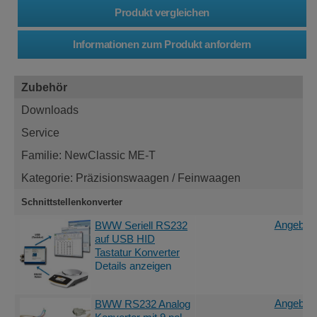
Zubehör
Downloads
Service
Familie: NewClassic ME-T
Kategorie: Präzisionswaagen / Feinwaagen
Schnittstellenkonverter
Angebot 
BWW Seriell RS232
auf USB HID
Tastatur Konverter
Details anzeigen
Angebot 
BWW RS232 Analog