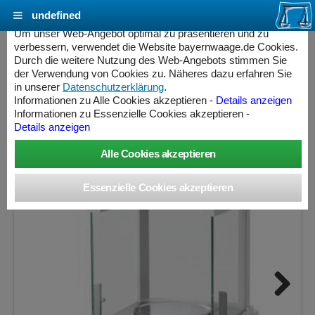
undefined
Cookie Einstellungen - bayernwaage.de
Um unser Web-Angebot optimal zu präsentieren und zu
verbessern, verwendet die Website bayernwaage.de Cookies.
Durch die weitere Nutzung des Web-Angebots stimmen Sie
METTLER-TOLEDO NewClassic ME403TE
der Verwendung von Cookies zu. Näheres dazu erfahren Sie
in unserer
Datenschutzerklärung
.
Informationen zu Alle Cookies akzeptieren -
Details anzeigen
Wägebereich: 420 g, Ablesbarkeit: 0,001 g, nicht eichfähig
Informationen zu Essenzielle Cookies akzeptieren -
Details anzeigen
ess Controller
Next