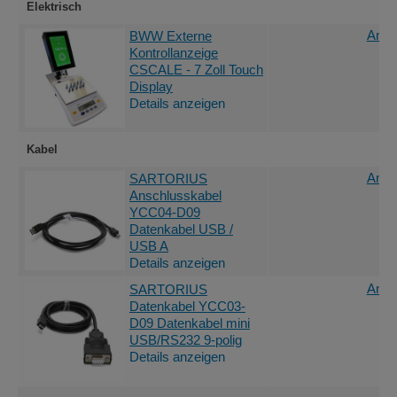
Elektrisch
Ange
BWW Externe
Kontrollanzeige
CSCALE - 7 Zoll Touch
Display
Details anzeigen
Kabel
Ange
SARTORIUS
Anschlusskabel
YCC04-D09
Datenkabel USB /
USB A
Details anzeigen
Ange
SARTORIUS
Datenkabel YCC03-
D09 Datenkabel mini
USB/RS232 9-polig
Details anzeigen