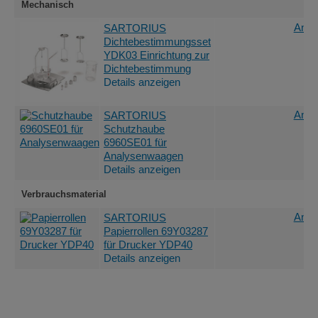
Mechanisch
Ange
SARTORIUS
Dichtebestimmungsset
YDK03 Einrichtung zur
Dichtebestimmung
Details anzeigen
Ange
SARTORIUS
Schutzhaube
6960SE01 für
Analysenwaagen
Details anzeigen
Verbrauchsmaterial
Ange
SARTORIUS
Papierrollen 69Y03287
für Drucker YDP40
Details anzeigen