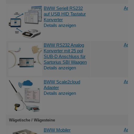
Ange
BWW Seriell RS232
auf USB HID Tastatur
Konverter
Details anzeigen
Ange
BWW RS232 Analog
Konverter mit 25 pol
SUB-D Anschluss für
Sartorius SBI Waagen
Details anzeigen
Ange
BWW Scale2cloud
Adapter
Details anzeigen
Wägetische / Wägesteine
Ange
BWW Mobiler