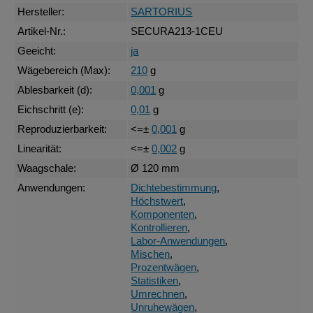
Hersteller:
SARTORIUS
Artikel-Nr.:
SECURA213-1CEU
Geeicht:
ja
Wägebereich (Max):
210
g
Ablesbarkeit (d):
0,001
g
Eichschritt (e):
0,01
g
Reproduzierbarkeit:
<=±
0,001
g
Linearität:
<=±
0,002
g
Waagschale:
Ø 120 mm
Anwendungen:
Dichtebestimmung
,
Höchstwert
,
Komponenten
,
Kontrollieren
,
Labor-Anwendungen
,
Mischen
,
Prozentwägen
,
Statistiken
,
Umrechnen
,
Unruhewägen
,