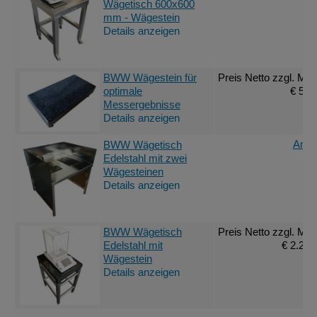
Wägetisch 600x600
mm - Wägestein
Details anzeigen
BWW Wägestein für
Preis Netto
zzgl. MwS
optimale
€ 561
Messergebnisse
Details anzeigen
Ange
BWW Wägetisch
Edelstahl mit zwei
Wägesteinen
Details anzeigen
BWW Wägetisch
Preis Netto
zzgl. MwS
Edelstahl mit
€ 2.232
Wägestein
Details anzeigen