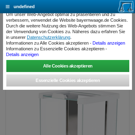
undefined
Cookie Einstellungen - bayernwaage.de
Um unser Web-Angebot optimal zu präsentieren und zu
verbessern, verwendet die Website bayernwaage.de Cookies.
Durch die weitere Nutzung des Web-Angebots stimmen Sie
SARTORIUS SECURA 213-1CEU
der Verwendung von Cookies zu. Näheres dazu erfahren Sie
Präzisionswaage geeicht
in unserer
Datenschutzerklärung
.
Informationen zu Alle Cookies akzeptieren -
Details anzeigen
» Produkt nicht mehr lieferbar «
Informationen zu Essenzielle Cookies akzeptieren -
Details anzeigen
Wägebereich: 210 g, Ablesbarkeit: 0,001 g, Eichschritt: 0,01
g, geeicht
ess Controller