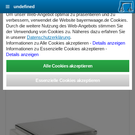
undefined
Cookie Einstellungen - bayernwaage.de
Um unser Web-Angebot optimal zu präsentieren und zu
verbessern, verwendet die Website bayernwaage.de Cookies.
Durch die weitere Nutzung des Web-Angebots stimmen Sie
Vorführgerät
der Verwendung von Cookies zu. Näheres dazu erfahren Sie
SARTORIUS Cubis® II MCA6202S-2S00-O
in unserer
Datenschutzerklärung
.
Informationen zu Alle Cookies akzeptieren -
Details anzeigen
Präzisionswaage
Informationen zu Essenzielle Cookies akzeptieren -
Details anzeigen
Wägebereich: 6200 g, Ablesbarkeit: 10 mg, Eichschritt: 100
mg, nicht eichfähig
ess Controller