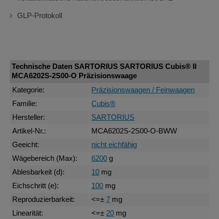
GLP-Protokoll
Technische Daten SARTORIUS SARTORIUS Cubis® II
MCA6202S-2S00-O Präzisionswaage
Kategorie:
Präzisionswaagen / Feinwaagen
Familie:
Cubis®
Hersteller:
SARTORIUS
Artikel-Nr.:
MCA6202S-2S00-O-BWW
Geeicht:
nicht eichfähig
Wägebereich (Max):
6200
g
Ablesbarkeit (d):
10
mg
Eichschritt (e):
100
mg
Reproduzierbarkeit:
<=±
7
mg
Linearität:
<=±
20
mg