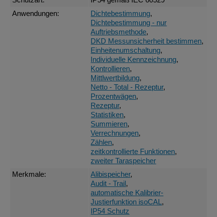
Anwendungen:
Dichtebestimmung
,
Dichtebestimmung - nur
Auftriebsmethode
,
DKD Messunsicherheit bestimmen
,
Einheitenumschaltung
,
Individuelle Kennzeichnung
,
Kontrollieren
,
Mittlwertbildung
,
Netto - Total - Rezeptur
,
Prozentwägen
,
Rezeptur
,
Statistiken
,
Summieren
,
Verrechnungen
,
Zählen
,
zeitkontrollierte Funktionen
,
zweiter Taraspeicher
Merkmale:
Alibispeicher
,
Audit - Trail
,
automatische Kalibrier-
Justierfunktion isoCAL
,
IP54 Schutz