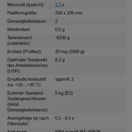
Messzeit (typisch):
1.5
s
Plattformgröße:
206 x 206 mm
Genauigkeitsklasse:
2
Mindestlast:
0,5 g
Tarierbereich
-6200 g
(subtraktiv):
Ecklast (Prüflast):
20 mg (2000 g)
Optimaler Startpunkt
8,2 g
des Arbeitsbereiches
(USP):
Empfindlichkeitsdrift
±ppm/K 2
zw. +10…+30 °C:
Externer Standard-
5 kg (E2)
Justiergewichtswert
(mind.
Genauigkeitsklasse):
Anzeigefolge (je nach
0,1 - 0,4 s
Filterstufe):
Schutzart:
IP54 gemäß IEC 60529