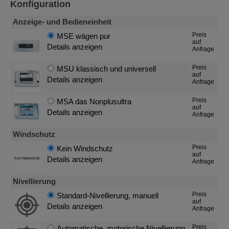
Konfiguration
Anzeige- und Bedieneinheit
Preis
MSE wägen pur
auf
Details anzeigen
Anfrage
Preis
MSU klassisch und universell
auf
Details anzeigen
Anfrage
Preis
MSA das Nonplusultra
auf
Details anzeigen
Anfrage
Windschutz
Preis
Kein Windschutz
auf
Details anzeigen
Anfrage
Nivellierung
Preis
Standard-Nivellierung, manuell
auf
Details anzeigen
Anfrage
Preis
Automatische, motorische Nivellierung