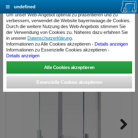
undefined
Cookie Einstellungen - bayernwaage.de
Um unser Web-Angebot optimal zu präsentieren und zu
verbessern, verwendet die Website bayernwaage.de Cookies.
Durch die weitere Nutzung des Web-Angebots stimmen Sie
METTLER-TOLEDO NewClassic ML303T
der Verwendung von Cookies zu. Näheres dazu erfahren Sie
in unserer
Datenschutzerklärung
.
Informationen zu Alle Cookies akzeptieren -
Details anzeigen
Wägebereich: 320 g, Ablesbarkeit: 0,001 g, nicht eichfähig
Informationen zu Essenzielle Cookies akzeptieren -
Details anzeigen
ess Controller
Next