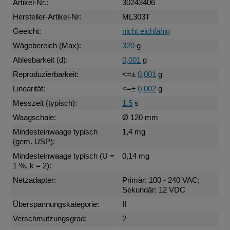
Artikel-Nr.:
30243406
Hersteller-Artikel-Nr:
ML303T
Geeicht:
nicht eichfähig
Wägebereich (Max):
320
g
Ablesbarkeit (d):
0,001
g
Reproduzierbarkeit:
<=±
0,001
g
Linearität:
<=±
0,002
g
Messzeit (typisch):
1.5
s
Waagschale:
Ø 120 mm
Mindesteinwaage typisch
1,4 mg
(gem. USP):
Mindesteinwaage typisch (U =
0,14 mg
1 %, k = 2):
Netzadapter:
Primär: 100 - 240 VAC;
Sekundär: 12 VDC
Überspannungskategorie:
II
Verschmutzungsgrad:
2