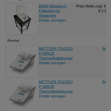
BWW Wägetisch
Preis Netto
zzgl. MwS
Edelstahl mit
€ 2.232
Wägestein
Details anzeigen
Drucker
Angeb
METTLER-TOLEDO
P-56RUE
Thermodirektdrucker
Details anzeigen
Angeb
METTLER-TOLEDO
P-58RUE
Thermodirektdrucker
Details anzeigen