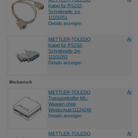
Kabel für RS232-
Schnittstelle 1m
11101051
Details anzeigen
Angeb
METTLER-TOLEDO
Kabel für RS232-
Schnittstelle 2m
11101052
Details anzeigen
Mechanisch
Angeb
METTLER-TOLEDO
Transportkoffer ML-
Waagen ohne
Windschutz11124240
Details anzeigen
Angeb
METTLER-TOLEDO