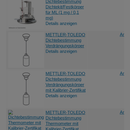
Dichtebestimmung
Dichtekit/Festkörper
für ML (1 mg / 0,1
mg)
Details anzeigen
Angeb
METTLER-TOLEDO
Dichtebestimmung
Verdrängungskörper
Details anzeigen
Angeb
METTLER-TOLEDO
Dichtebestimmung
Verdrängungskörper
mit Kalibrier-Zertifikat
Details anzeigen
Angeb
METTLER-TOLEDO
Dichtebestimmung
Thermometer mit
Kalibrier-Zertifikat