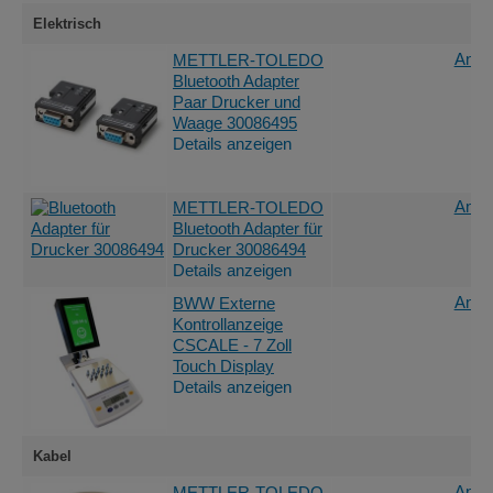
Elektrisch
Angeb
METTLER-TOLEDO
Bluetooth Adapter
Paar Drucker und
Waage 30086495
Details anzeigen
Angeb
METTLER-TOLEDO
Bluetooth Adapter für
Drucker 30086494
Details anzeigen
Angeb
BWW Externe
Kontrollanzeige
CSCALE - 7 Zoll
Touch Display
Details anzeigen
Kabel
Angeb
METTLER-TOLEDO