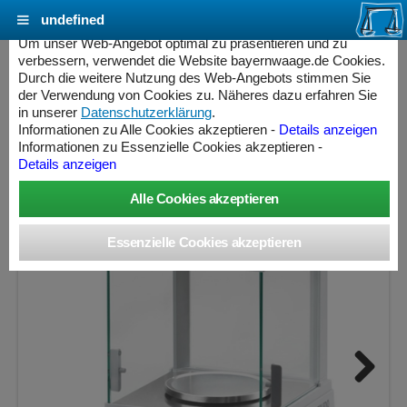
undefined
Cookie Einstellungen - bayernwaage.de
Um unser Web-Angebot optimal zu präsentieren und zu
verbessern, verwendet die Website bayernwaage.de Cookies.
Durch die weitere Nutzung des Web-Angebots stimmen Sie
METTLER-TOLEDO NewClassic ME303
der Verwendung von Cookies zu. Näheres dazu erfahren Sie
in unserer
Datenschutzerklärung
.
Informationen zu Alle Cookies akzeptieren -
Details anzeigen
Wägebereich: 320 g, Ablesbarkeit: 0,001 g, nicht eichfähig
Informationen zu Essenzielle Cookies akzeptieren -
Details anzeigen
ess Controller
Next