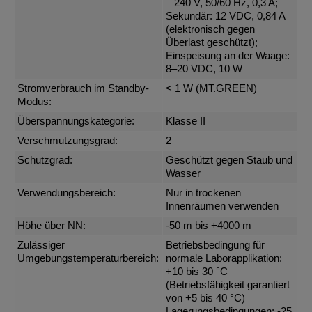
– 240 V, 50/60 Hz, 0,3 A;
Sekundär: 12 VDC, 0,84 A
(elektronisch gegen
Überlast geschützt);
Einspeisung an der Waage:
8–20 VDC, 10 W
Stromverbrauch im Standby-
< 1 W (MT.GREEN)
Modus:
Überspannungskategorie:
Klasse II
Verschmutzungsgrad:
2
Schutzgrad:
Geschützt gegen Staub und
Wasser
Verwendungsbereich:
Nur in trockenen
Innenräumen verwenden
Höhe über NN:
-50 m bis +4000 m
Zulässiger
Betriebsbedingung für
Umgebungstemperaturbereich:
normale Laborapplikation:
+10 bis 30 °C
(Betriebsfähigkeit garantiert
von +5 bis 40 °C)
Lagerungsbedingungen: -25