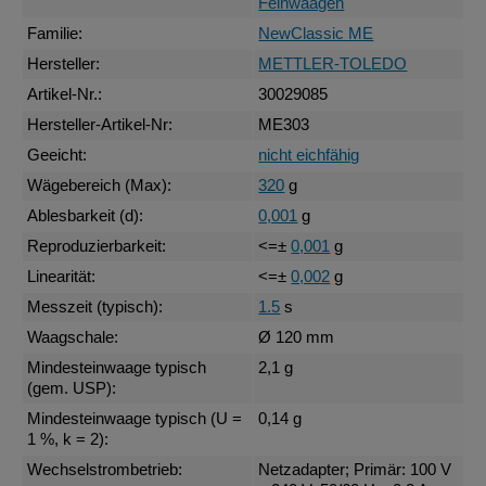
Feinwaagen
Familie:
NewClassic ME
Hersteller:
METTLER-TOLEDO
Artikel-Nr.:
30029085
Hersteller-Artikel-Nr:
ME303
Geeicht:
nicht eichfähig
Wägebereich (Max):
320
g
Ablesbarkeit (d):
0,001
g
Reproduzierbarkeit:
<=±
0,001
g
Linearität:
<=±
0,002
g
Messzeit (typisch):
1.5
s
Waagschale:
Ø 120 mm
Mindesteinwaage typisch
2,1 g
(gem. USP):
Mindesteinwaage typisch (U =
0,14 g
1 %, k = 2):
Wechselstrombetrieb:
Netzadapter; Primär: 100 V