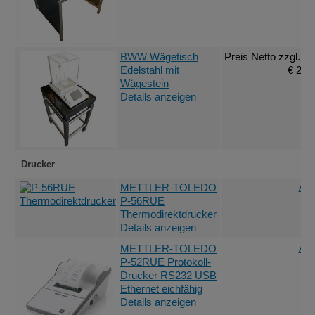
BWW Wägetisch
Preis Netto
zzgl. M
Edelstahl mit
€ 2.2
Wägestein
Details anzeigen
Drucker
Ang
METTLER-TOLEDO
P-56RUE
Thermodirektdrucker
Details anzeigen
Ang
METTLER-TOLEDO
P-52RUE Protokoll-
Drucker RS232 USB
Ethernet eichfähig
Details anzeigen