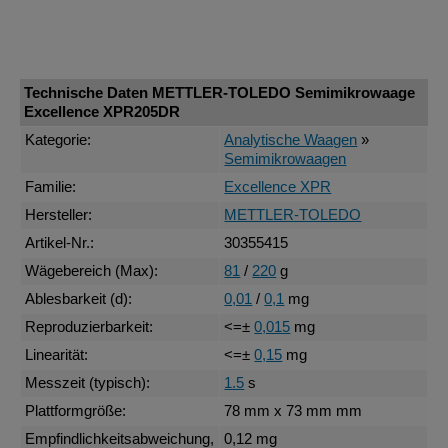
Technische Daten METTLER-TOLEDO Semimikrowaage
Excellence XPR205DR
Kategorie:
Analytische Waagen
»
Semimikrowaagen
Familie:
Excellence XPR
Hersteller:
METTLER-TOLEDO
Artikel-Nr.:
30355415
Wägebereich (Max):
81
/
220
g
Ablesbarkeit (d):
0,01
/
0,1
mg
Reproduzierbarkeit:
<=±
0,015
mg
Linearität:
<=±
0,15
mg
Messzeit (typisch):
1.5
s
Plattformgröße:
78 mm x 73 mm mm
Empfindlichkeitsabweichung,
0,12 mg