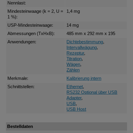
Nennlast:
Mindesteinwaage (k = 2, U =
1,4 mg
1 %):
USP-Mindesteinwaage:
14 mg
Abmessungen (TxHxB):
485 mm x 292 mm x 195
Anwendungen:
Dichtebestimmung
,
Intervallwägung
,
Rezeptur
,
Titration
,
Wägen
,
Zählen
Merkmale:
Kalibrierung intern
Schnittstellen:
Ethernet
,
RS232 Optional über USB
Adapter
,
USB
,
USB Host
Bestelldaten