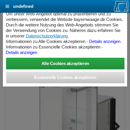
undefined
Cookie Einstellungen - bayernwaage.de
Um unser Web-Angebot optimal zu präsentieren und zu
verbessern, verwendet die Website bayernwaage.de Cookies.
Durch die weitere Nutzung des Web-Angebots stimmen Sie
METTLER-TOLEDO Semimikrowaage
der Verwendung von Cookies zu. Näheres dazu erfahren Sie
Excellence XPR205DR
in unserer
Datenschutzerklärung
.
Informationen zu Alle Cookies akzeptieren -
Details anzeigen
Informationen zu Essenzielle Cookies akzeptieren -
Wägebereich: 81 / 220 g, Ablesbarkeit: 0,01 / 0,1 mg
Details anzeigen
ess Controller