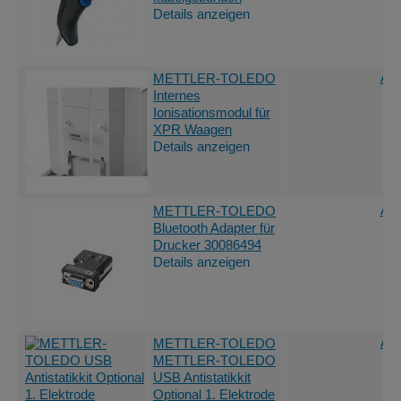
Details anzeigen
Ang
METTLER-TOLEDO
Internes
Ionisationsmodul für
XPR Waagen
Details anzeigen
Ang
METTLER-TOLEDO
Bluetooth Adapter für
Drucker 30086494
Details anzeigen
Ang
METTLER-TOLEDO
METTLER-TOLEDO
USB Antistatikkit
Optional 1. Elektrode