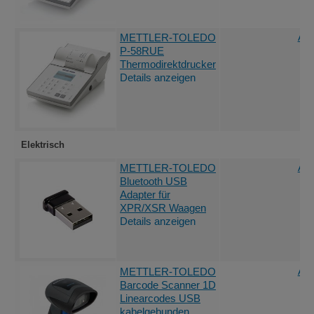
Ang
METTLER-TOLEDO
P-58RUE
Thermodirektdrucker
Details anzeigen
Elektrisch
Ang
METTLER-TOLEDO
Bluetooth USB
Adapter für
XPR/XSR Waagen
Details anzeigen
Ang
METTLER-TOLEDO
Barcode Scanner 1D
Linearcodes USB
kabelgebunden