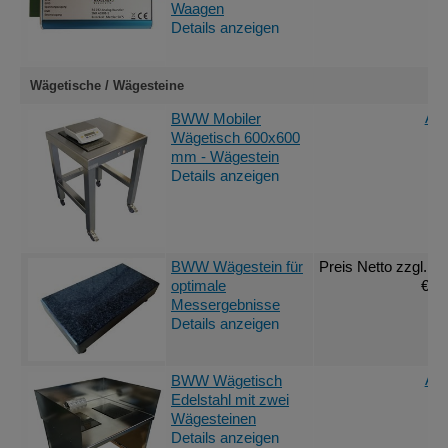
Waagen
Details anzeigen
Wägetische / Wägesteine
Ang
BWW Mobiler
Wägetisch 600x600
mm - Wägestein
Details anzeigen
BWW Wägestein für
Preis Netto
zzgl. M
optimale
€ 5
Messergebnisse
Details anzeigen
Ang
BWW Wägetisch
Edelstahl mit zwei
Wägesteinen
Details anzeigen