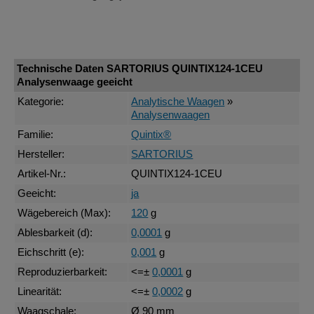
Technische Daten SARTORIUS QUINTIX124-1CEU
Analysenwaage geeicht
Kategorie:
Analytische Waagen
»
Analysenwaagen
Familie:
Quintix®
Hersteller:
SARTORIUS
Artikel-Nr.:
QUINTIX124-1CEU
Geeicht:
ja
Wägebereich (Max):
120
g
Ablesbarkeit (d):
0,0001
g
Eichschritt (e):
0,001
g
Reproduzierbarkeit:
<=±
0,0001
g
Linearität:
<=±
0,0002
g
Waagschale:
Ø 90 mm