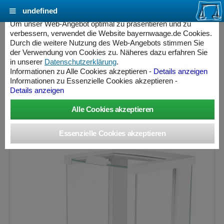
undefined
Cookie Einstellungen - bayernwaage.de
Um unser Web-Angebot optimal zu präsentieren und zu
verbessern, verwendet die Website bayernwaage.de Cookies.
Durch die weitere Nutzung des Web-Angebots stimmen Sie
SARTORIUS QUINTIX124-1CEU
der Verwendung von Cookies zu. Näheres dazu erfahren Sie
Analysenwaage geeicht
in unserer
Datenschutzerklärung
.
Informationen zu Alle Cookies akzeptieren -
Details anzeigen
» Produkt nicht mehr lieferbar «
Informationen zu Essenzielle Cookies akzeptieren -
Details anzeigen
Wägebereich: 120 g, Ablesbarkeit: 0,0001 g, Eichschritt:
0,001 g, geeicht
ess Controller