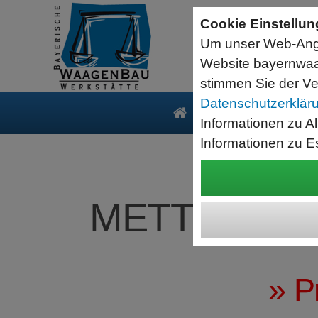
Sartorius Feuchtebestimmer MA35
Cookie Einstellu
jetzt zum Aktionspreis
Um unser Web-Ange
Der MA35 ist das Einsteigermodell zur schnellen und
zuverlässigen Bestimmung der Materialfeuchte flüssiger, pastöser
Website bayernwaa
und fester Substanzen mit dem Verfahren der Thermogravimetrie.
Wägebereich: 35 g, Ablesbarkeit: 1 mg
stimmen Sie der Ve
Datenschutzerklär
Produkte
Serv
Informationen zu A
Informationen zu E
METTLER-TO
» P