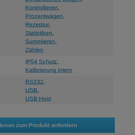
Kontrollieren
,
Prozentwägen
,
Rezeptur
,
Statistiken
,
Summieren
,
Zählen
IP54 Schutz
,
Kalibrierung intern
RS232
,
USB
,
USB Host