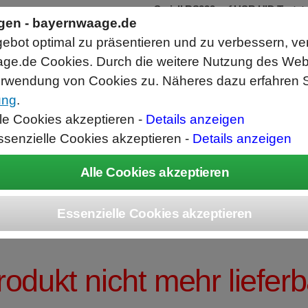
Seriell RS232 auf USB HID Tastat
Schnittstellenkonverter
ngen - bayernwaage.de
RS232 Daten in Computer Anwendunge
bot optimal zu präsentieren und zu verbessern, ve
Funktioniert wie eine USB Tastatur, A
Verwendet Standard USB Tastatur Sys
ge.de Cookies. Durch die weitere Nutzung des We
Datenbearbeitung vor Ausgabe möglich
rwendung von Cookies zu. Näheres dazu erfahren S
ung
.
ice
Unternehmen
Kontakt
Angebot
War
lle Cookies akzeptieren -
Details anzeigen
ssenzielle Cookies akzeptieren -
Details anzeigen
LEDO NewClassi
rodukt nicht mehr lieferb