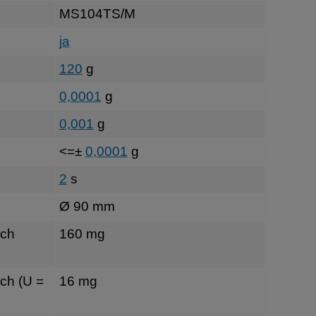
MS104TS/M
ja
120
g
0,0001
g
0,001
g
<=±
0,0001
g
2
s
Ø 90 mm
sch
160 mg
ch (U =
16 mg