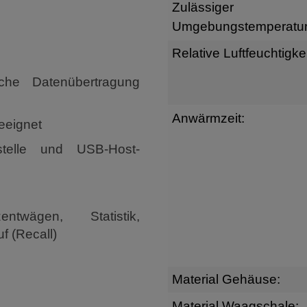
Zulässiger
Umgebungstemperatur
n
Relative Luftfeuchtigkei
che Datenübertragung
Anwärmzeit:
eeignet
stelle und USB-Host-
ntwägen, Statistik,
f (Recall)
Material Gehäuse:
Material Waagschale: