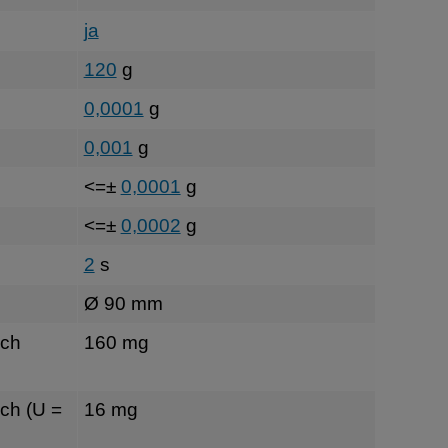
ja
120
g
0,0001
g
0,001
g
<=±
0,0001
g
<=±
0,0002
g
2
s
Ø 90 mm
sch
160 mg
ch (U =
16 mg