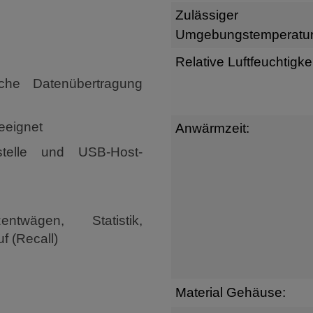
Zulässiger
n
Umgebungstemperatur
Relative Luftfeuchtigkei
che Datenübertragung
eeignet
Anwärmzeit:
stelle und USB-Host-
ntwägen, Statistik,
f (Recall)
Material Gehäuse: