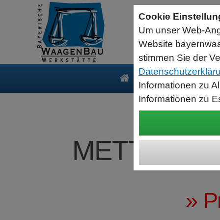
Sartorius Feuchtebestimmer MA35
Cookie Einstellu
jetzt zum Aktionspreis
Um unser Web-Ange
Der MA35 ist das Einsteigermodell zur schnellen und
zuverlässigen Bestimmung der Materialfeuchte flüssiger, pastöser
Website bayernwaa
und fester Substanzen mit dem Verfahren der Thermogravimetrie.
Wägebereich: 35 g, Ablesbarkeit: 1 mg
stimmen Sie der Ve
Datenschutzerklär
Produkte
Serv
Informationen zu A
Informationen zu E
METTLER-T
» P