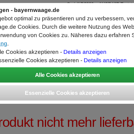
Seriell RS232 auf USB HID Tastat
Schnittstellenkonverter
ngen - bayernwaage.de
RS232 Daten in Computer Anwendunge
bot optimal zu präsentieren und zu verbessern, ve
Funktioniert wie eine USB Tastatur, A
Verwendet Standard USB Tastatur Sys
ge.de Cookies. Durch die weitere Nutzung des We
Datenbearbeitung vor Ausgabe möglich
rwendung von Cookies zu. Näheres dazu erfahren S
ung
.
ice
Unternehmen
Kontakt
Angebot
War
lle Cookies akzeptieren -
Details anzeigen
ssenzielle Cookies akzeptieren -
Details anzeigen
OLEDO NewClassi
rodukt nicht mehr lieferb