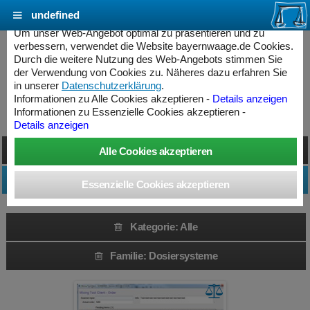
undefined
Cookie Einstellungen - bayernwaage.de
Um unser Web-Angebot optimal zu präsentieren und zu
verbessern, verwendet die Website bayernwaage.de Cookies.
Durch die weitere Nutzung des Web-Angebots stimmen Sie
Produkte » Alle
der Verwendung von Cookies zu. Näheres dazu erfahren Sie
in unserer
Datenschutzerklärung
.
Informationen zu Alle Cookies akzeptieren -
Details anzeigen
Kategorie: Alle » Familie: Dosiersysteme
Informationen zu Essenzielle Cookies akzeptieren -
Details anzeigen
Darstellung umschalten
Produktfilter anpassen
Kategorie: Alle
Familie: Dosiersysteme
ess Controller