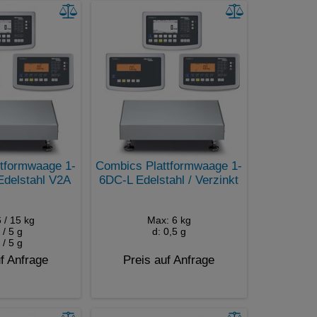
tformwaage 1-
Combics Plattformwaage 1-
delstahl V2A
6DC-L Edelstahl / Verzinkt
 / 15 kg
Max: 6 kg
 / 5 g
d: 0,5 g
 / 5 g
f Anfrage
Preis auf Anfrage