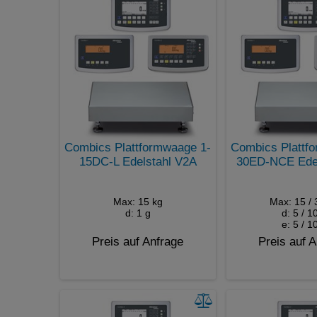
Combics Plattformwaage 1-
Combics Plattf
15DC-L Edelstahl V2A
30ED-NCE Edel
Max: 15 kg
Max: 15 / 
d: 1 g
d: 5 / 1
e: 5 / 1
Preis auf Anfrage
Preis auf 