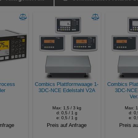
Kalibrierung intern
Produktdatenspeicher
rocess
Combics Plattformwaage 1-
Combics Plat
ler
3DC-NCE Edelstahl V2A
3DC-NCE E
Ver
Max: 1,5 / 3 kg
Max: 1
d: 0,5 / 1 g
d: 0,
e: 0,5 / 1 g
e: 0,
Anfrage
Preis auf Anfrage
Preis au