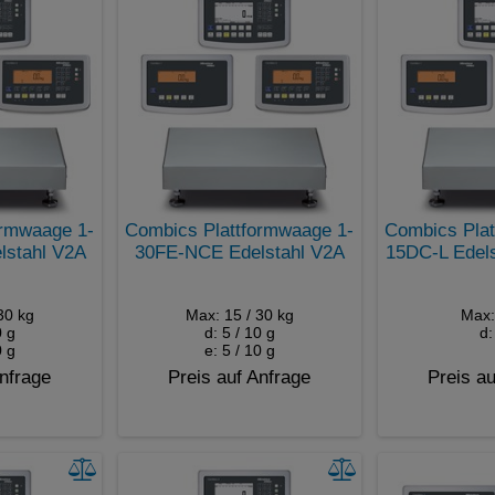
ormwaage 1-
Combics Plattformwaage 1-
Combics Plat
stahl V2A
30FE-NCE Edelstahl V2A
15DC-L Edelst
30 kg
Max: 15 / 30 kg
Max:
0 g
d: 5 / 10 g
d:
0 g
e: 5 / 10 g
Anfrage
Preis auf Anfrage
Preis au