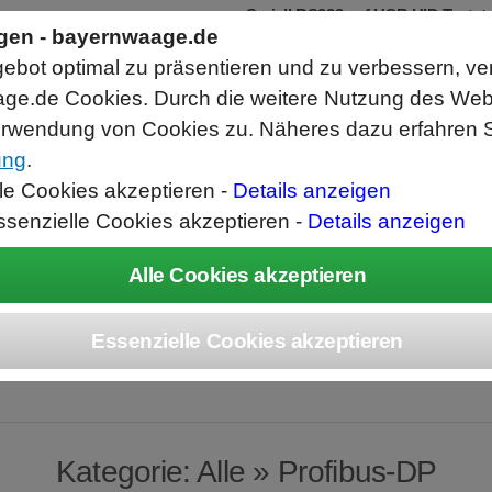
Seriell RS232 auf USB HID Tastat
Schnittstellenkonverter
ngen - bayernwaage.de
RS232 Daten in Computer Anwendunge
bot optimal zu präsentieren und zu verbessern, ve
Funktioniert wie eine USB Tastatur, A
Verwendet Standard USB Tastatur Sys
ge.de Cookies. Durch die weitere Nutzung des We
Datenbearbeitung vor Ausgabe möglich
rwendung von Cookies zu. Näheres dazu erfahren S
ung
.
ice
Unternehmen
Kontakt
Angebot
War
lle Cookies akzeptieren -
Details anzeigen
ssenzielle Cookies akzeptieren -
Details anzeigen
Produkte » Alle
Kategorie: Alle » Profibus-DP