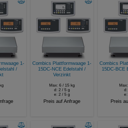
ormwaage 1-
Combics Plattformwaage 1-
Combics Plat
lstahl /
15DC-NCE Edelstahl /
15DC-BCE E
kt
Verzinkt
kg
Max: 6 / 15 kg
Max:
d: 2 / 5 g
d:
e: 2 / 5 g
e:
Anfrage
Preis auf Anfrage
Preis au