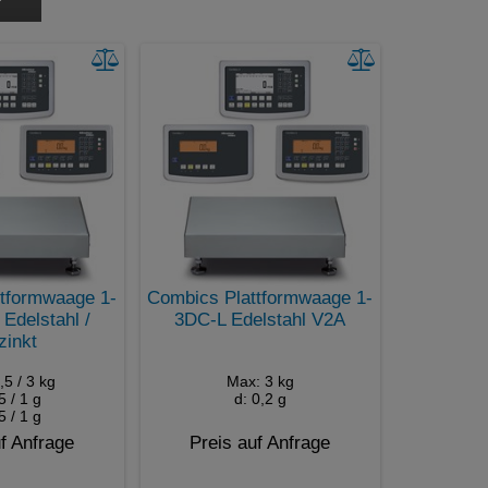
PS/2
RS232
RS232C 25-pin
RS422
RS485
SD-Karte
USB
USB Host
WLAN
tformwaage 1-
Combics Plattformwaage 1-
delstahl /
3DC-L Edelstahl V2A
zinkt
,5 / 3 kg
Max: 3 kg
5 / 1 g
d: 0,2 g
5 / 1 g
f Anfrage
Preis auf Anfrage