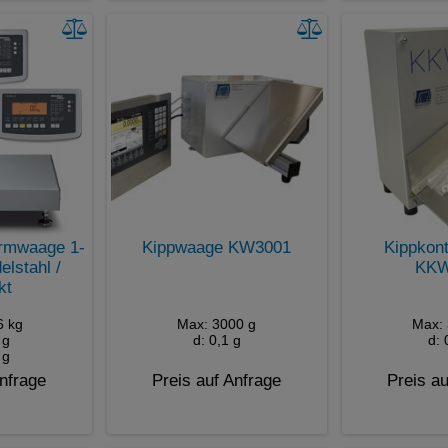
ormwaage 1-
Kippwaage KW3001
Kippkont
lstahl /
KKW
kt
6 kg
Max: 3000 g
Max: 
 g
d: 0,1 g
d: 
 g
Anfrage
Preis auf Anfrage
Preis au