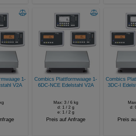
ormwaage 1-
Combics Plattformwaage 1-
Combics Plat
stahl V2A
6DC-NCE Edelstahl V2A
3DC-I Edelst
kg
Max: 3 / 6 kg
Max
d: 1 / 2 g
d: 
e: 1 / 2 g
Anfrage
Preis auf Anfrage
Preis au