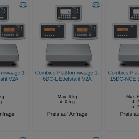
ormwaage 1-
Combics Plattformwaage 1-
Combics Plat
tahl V2A
6DC-L Edelstahl V2A
15DC-NCE E
kg
Max: 6 kg
Max: 6
g
d: 0,5 g
d: 2
e: 2
Anfrage
Preis auf Anfrage
Preis au