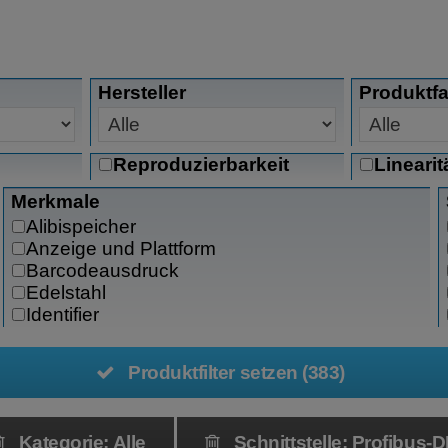
Hersteller
Produktfa
Reproduzierbarkeit
Linearit
Merkmale
Alibispeicher
Anzeige und Plattform
Barcodeausdruck
Edelstahl
Identifier
IP44 Schutz
IP54 Schutz
Produktfilter setzen (383)
IP65 Schutz
IP67 Schutz
IP69k Schutz
Kategorie: Alle
Schnittstelle: Profibus-
Kalibrierung extern