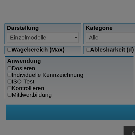
Darstellung
Kategorie
Wägebereich (Max)
Ablesbarkeit (d)
Anwendung
Dosieren
Individuelle Kennzeichnung
ISO-Test
Kontrollieren
Mittlwertbildung
Prozentwägen
Rezeptur
SQmin- Funktion für die Bestimmung der
Minimaleinwaage nach USP
Summieren