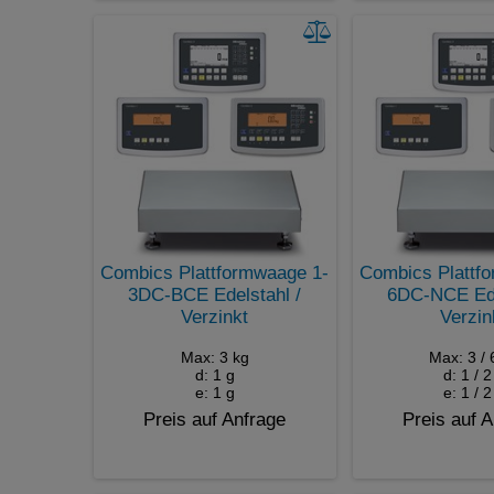
Combics Plattformwaage 1-
Combics Plattf
3DC-BCE Edelstahl /
6DC-NCE Ede
Verzinkt
Verzin
Max: 3 kg
Max: 3 / 
d: 1 g
d: 1 / 2
e: 1 g
e: 1 / 2
Preis auf Anfrage
Preis auf 