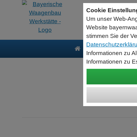
Sartorius Feuchtebestimmer MA35
Cookie Einstellu
jetzt zum Aktionspreis
Um unser Web-Ange
Der MA35 ist das Einsteigermodell zur schnellen und
zuverlässigen Bestimmung der Materialfeuchte flüssiger, pastöser
Website bayernwaa
und fester Substanzen mit dem Verfahren der Thermogravimetrie.
Wägebereich: 35 g, Ablesbarkeit: 1 mg
stimmen Sie der Ve
Datenschutzerklär
Produkte
Serv
Informationen zu A
Informationen zu E