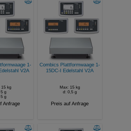
tformwaage 1-
Combics Plattformwaage 1-
delstahl V2A
15DC-I Edelstahl V2A
 15 kg
Max: 15 kg
 5 g
d: 0,5 g
 5 g
f Anfrage
Preis auf Anfrage