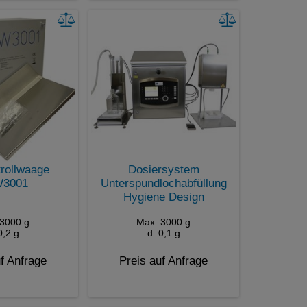
rollwaage
Dosiersystem
3001
Unterspundlochabfüllung
Hygiene Design
3000 g
Max: 3000 g
0,2 g
d: 0,1 g
f Anfrage
Preis auf Anfrage