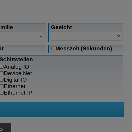
milie
Geeicht
ät
Messzeit (Sekunden)
Schittstellen
Analog IO
Device Net
Digital IO
Ethernet
Ethernet-IP
FTP
Modbus RTU
Modbus TCP/IP
OPC
Profi Net IO
DP
Profibus-DP