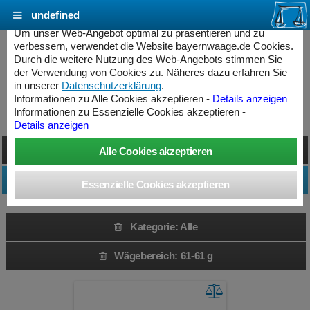
undefined
Cookie Einstellungen - bayernwaage.de
Um unser Web-Angebot optimal zu präsentieren und zu
verbessern, verwendet die Website bayernwaage.de Cookies.
Durch die weitere Nutzung des Web-Angebots stimmen Sie
Produkte » Alle
der Verwendung von Cookies zu. Näheres dazu erfahren Sie
in unserer
Datenschutzerklärung
.
Informationen zu Alle Cookies akzeptieren -
Details anzeigen
Kategorie: Alle » Wägebereich: 61-61 g
Informationen zu Essenzielle Cookies akzeptieren -
Details anzeigen
Darstellung umschalten
Produktfilter anpassen
Kategorie: Alle
Wägebereich: 61-61 g
ess Controller