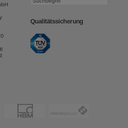
GmbH
y
Qualitätssicherung
20
e
e