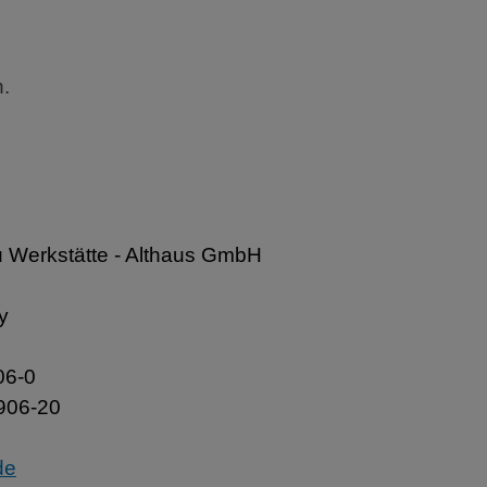
h.
Werkstätte - Althaus GmbH
y
06-0
906-20
de