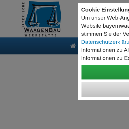
Sartorius Feuchtebestimmer MA35
Cookie Einstellu
jetzt zum Aktionspreis
Um unser Web-Ange
Der MA35 ist das Einsteigermodell zur schnellen und
zuverlässigen Bestimmung der Materialfeuchte flüssiger, pastöser
Website bayernwaa
und fester Substanzen mit dem Verfahren der Thermogravimetrie.
Wägebereich: 35 g, Ablesbarkeit: 1 mg
stimmen Sie der Ve
Datenschutzerklär
Produkte
Serv
Informationen zu A
Informationen zu E