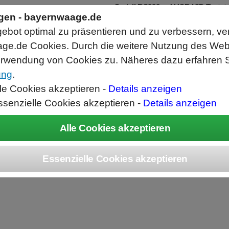
Seriell RS232 auf USB HID Tastat
Schnittstellenkonverter
ngen - bayernwaage.de
RS232 Daten in Computer Anwendunge
bot optimal zu präsentieren und zu verbessern, ve
Funktioniert wie eine USB Tastatur, A
Verwendet Standard USB Tastatur Sys
ge.de Cookies. Durch die weitere Nutzung des We
Datenbearbeitung vor Ausgabe möglich
rwendung von Cookies zu. Näheres dazu erfahren S
ung
.
ice
Unternehmen
Kontakt
Angebot
War
lle Cookies akzeptieren -
Details anzeigen
ssenzielle Cookies akzeptieren -
Details anzeigen
Kontakt