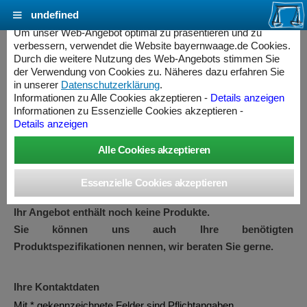
undefined
Cookie Einstellungen - bayernwaage.de
Um unser Web-Angebot optimal zu präsentieren und zu
verbessern, verwendet die Website bayernwaage.de Cookies.
Durch die weitere Nutzung des Web-Angebots stimmen Sie
Angebot
der Verwendung von Cookies zu. Näheres dazu erfahren Sie
in unserer
Datenschutzerklärung
.
Informationen zu Alle Cookies akzeptieren -
Details anzeigen
Informationen zu Essenzielle Cookies akzeptieren -
Wir erstellen Ihnen gerne ein unverbindliches Angebot zu Ihren
Details anzeigen
benötigten Produkten.
Fügen Sie ein oder mehrere Produkte in gewünschter Anzahl
zu Ihrer Angebotsanfrage hinzu und geben Sie Ihre
Kontaktdaten ein.
Ihr Angebot enthält noch keine Produkte.
Sie können uns auch Ihre benötigten
Produktspezifikationen nennen, wir beraten Sie gerne.
ess Controller
Ihre Kontaktdaten
Mit * gekennzeichnete Felder sind Pflichtangaben